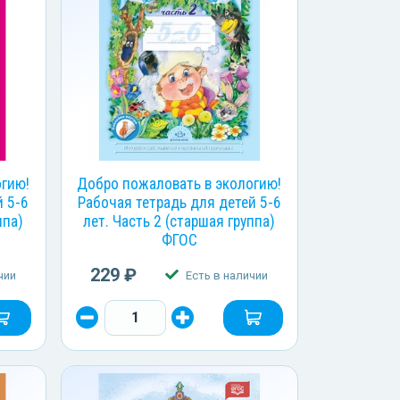
огию!
Добро пожаловать в экологию!
й 5-6
Рабочая тетрадь для детей 5-6
ппа)
лет. Часть 2 (старшая группа)
ФГОС
229 ₽
чии
Есть в наличии