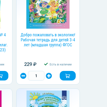
 № 4
Добро пожаловать в экологию!
Рабочая тетрадь для детей 3-4
илаг.
лет (младшая группа) ФГОС
23)
229 ₽
чии
Есть в наличии