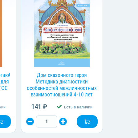
огию!
Дом сказочного героя
 для
Методика диагностики
ФГОС
особенностей межличностных
взаимоотношений 4-10 лет
141 ₽
чии
Есть в наличии