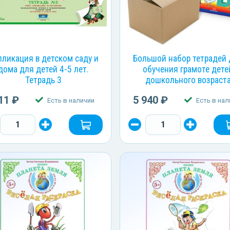
пликация в детском саду и
Большой набор тетрадей
дома для детей 4-5 лет.
обучения грамоте дете
Тетрадь 3
дошкольного возраст
11 ₽
5 940 ₽
Есть в наличии
Есть в нал