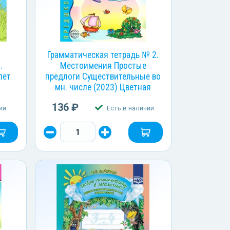
.
Грамматическая тетрадь № 2.
.
Местоимения Простые
лет
предлоги Существительные во
мн. числе (2023) Цветная
136 ₽
ии
Есть в наличии